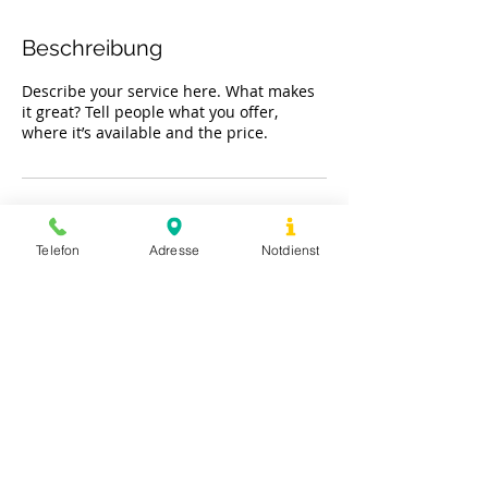
Beschreibung
Describe your service here. What makes
it great? Tell people what you offer,
where it’s available and the price.
Kontaktangaben
Telefon
Adresse
Notdienst
Trelder Weg 5, Hamburg, Germany
©
2019-2021
Tierarztpraxis Trelder Weg
Impressum & Datenschutz