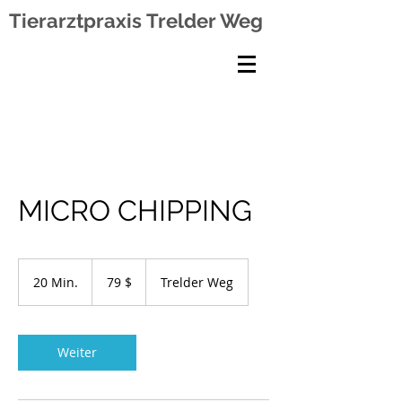
Tierarztpraxis
Trelder Weg
MICRO CHIPPING
79
US-
20 Min.
2
79 $
Trelder Weg
Dollar
0
M
i
n
Weiter
.