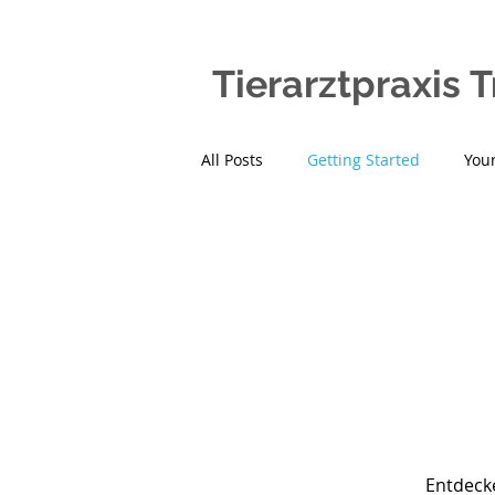
Tierarztpraxis
T
All Posts
Getting Started
You
Entdecke